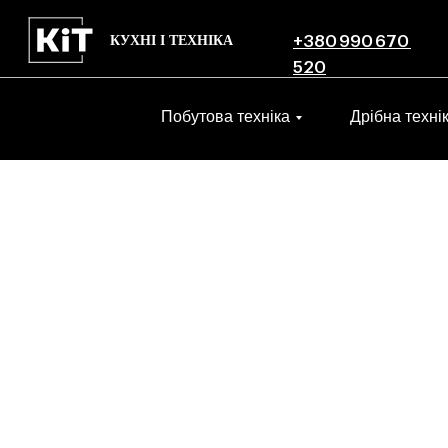
КУХНІ І ТЕХНІКА
+380 990 670
520
Побутова техніка
Дрібна техні