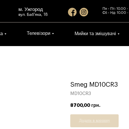
м. Ужгород
Пн - Пт:
10.00 -
Cб - Нд:
10.00 -
вул. Баб'яка, 18
Телевізори
ка
Мийки та змішувачі
Smeg MD10CR3
MD10CR3
8700,00
грн.
Додати в корзину