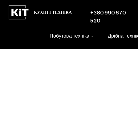
КУХНІ І ТЕХНІКА
+380 990 670
520
Побутова техніка
Дрібна техні