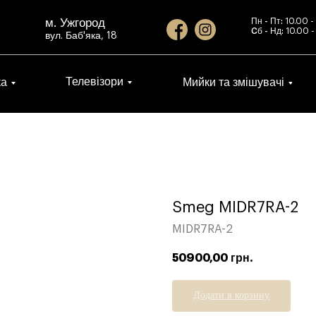
м. Ужгород
Пн - Пт:
10.00 -
Cб - Нд:
10.00 -
вул. Баб'яка, 18
Телевізори
ка
Мийки та змішувачі
Smeg MIDR7RA-2
MIDR7RA-2
50900,00
грн.
Додати в корзину