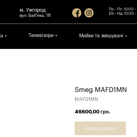
м. Ужгород
Пн - Пт:
10.00 -
Cб - Нд:
10.00 -
вул. Баб'яка, 18
Телевізори
ка
Мийки та змішувачі
Smeg MAFD1MN
MAFD1MN
46600,00
грн.
Додати в корзину