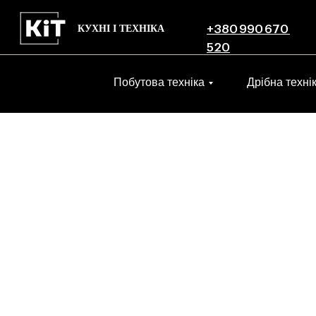
КУХНІ І ТЕХНІКА
+380 990 670
520
Побутова техніка
Дрібна техні