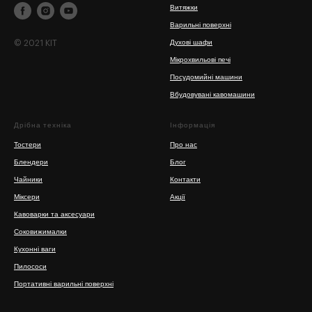
Витяжки
Варильні поверхні
© 2021 KIT
Духові шафи
Мікрохвильові печі
Посудомийні машини
Вбудовувані кавомашини
Дрібна техніка
Інформація
Тостери
Про нас
Блендери
Блог
Чайники
Контакти
Міксери
Акції
Кавоварки та аксесуари
Соковижималки
Кухонні ваги
Пилососи
Портативні варильні поверхні