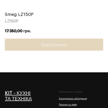
Smeg LZ150P
LZ150P
17350,00
грн.
Додати в корзину
Побутова техніка
KIT - КУХНІ
ТА ТЕХНІКА
Холодильне обладання
Прання та хімія