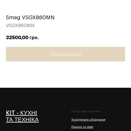
Smeg VSGX860MN
VSGX860MN
32500,00
грн.
Додати в корзину
Побутова техніка
KIT - КУХНІ
ТА ТЕХНІКА
Холодильне обладання
Прання та хімія