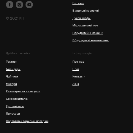
Витяжки
Варильні поверхні
© 2021 KIT
Духові шафи
Мікрохвильові печі
Посудомийні машини
Вбудовувані кавомашини
Дрібна техніка
Інформація
Тостери
Про нас
Блендери
Блог
Чайники
Контакти
Міксери
Акції
Кавоварки та аксесуари
Соковижималки
Кухонні ваги
Пилососи
Портативні варильні поверхні