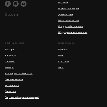
Витяжки
Варильні поверхні
© 2021 KIT
Духові шафи
Мікрохвильові печі
Посудомийні машини
Вбудовувані кавомашини
Дрібна техніка
Інформація
Тостери
Про нас
Блендери
Блог
Чайники
Контакти
Міксери
Акції
Кавоварки та аксесуари
Соковижималки
Кухонні ваги
Пилососи
Портативні варильні поверхні