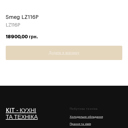
Smeg LZ116P
LZ116P
18900,00
грн.
Додати в корзину
Побутова техніка
KIT - КУХНІ
ТА ТЕХНІКА
Холодильне обладання
Прання та хімія