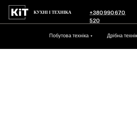
КУХНІ І ТЕХНІКА
+380 990 670
520
Побутова техніка
Дрібна техні