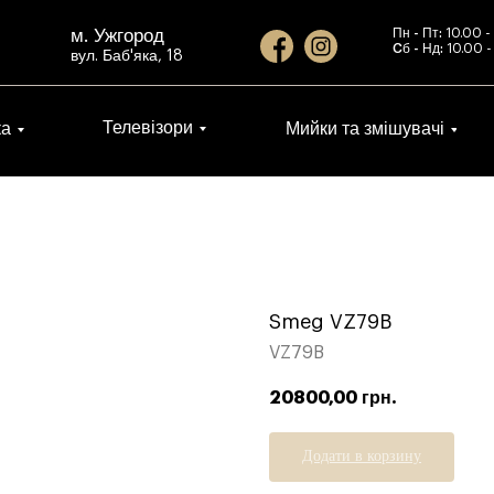
м. Ужгород
Пн - Пт:
10.00 -
Cб - Нд:
10.00 -
вул. Баб'яка, 18
Телевізори
ка
Мийки та змішувачі
Smeg VZ79B
VZ79B
20800,00
грн.
Додати в корзину