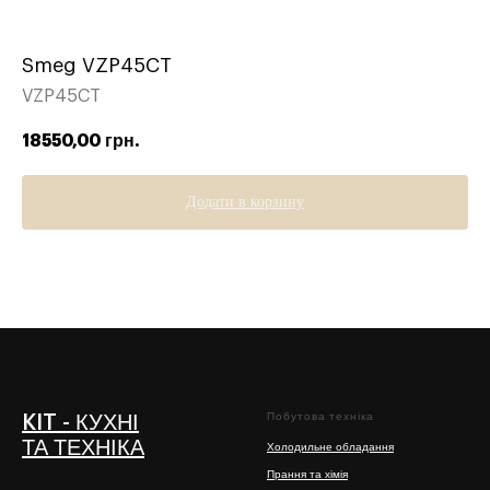
Smeg VZP45CT
VZP45CT
18550,00
грн.
Додати в корзину
Побутова техніка
KIT - КУХНІ
ТА ТЕХНІКА
Холодильне обладання
Прання та хімія