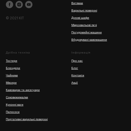
Витяжки
Варильні поверхні
© 2021 KIT
Духові шафи
Мікрохвильові печі
Посудомийні машини
Вбудовувані кавомашини
Дрібна техніка
Інформація
Тостери
Про нас
Блендери
Блог
Чайники
Контакти
Міксери
Акції
Кавоварки та аксесуари
Соковижималки
Кухонні ваги
Пилососи
Портативні варильні поверхні