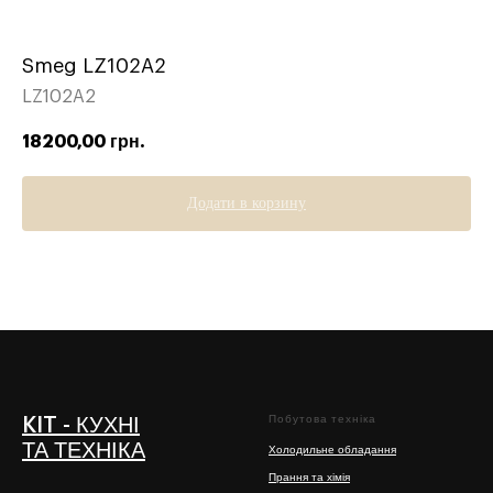
Smeg LZ102A2
LZ102A2
18200,00
грн.
Додати в корзину
Побутова техніка
KIT - КУХНІ
ТА ТЕХНІКА
Холодильне обладання
Прання та хімія