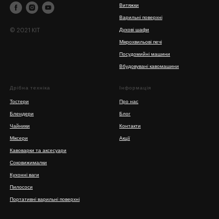
Витяжки
Варильні поверхні
© 2021 KIT
Духові шафи
Мікрохвильові печі
Посудомийні машини
Вбудовувані кавомашини
Дрібна техніка
Інформація
Тостери
Про нас
Блендери
Блог
Чайники
Контакти
Міксери
Акції
Кавоварки та аксесуари
Соковижималки
Кухонні ваги
Пилососи
Портативні варильні поверхні