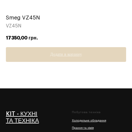
Smeg VZ45N
VZ45N
17350,00
грн.
Додати в корзину
Побутова техніка
KIT - КУХНІ
ТА ТЕХНІКА
Холодильне обладання
Прання та хімія