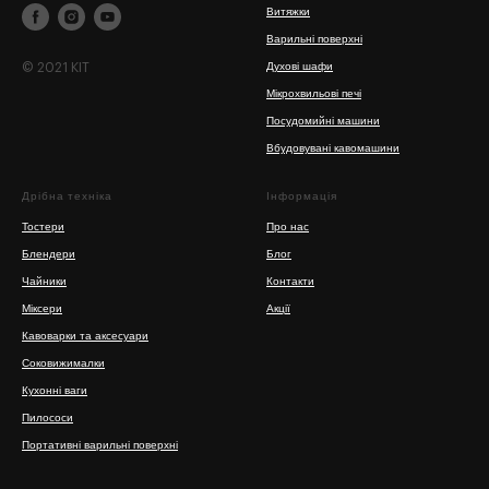
Витяжки
Варильні поверхні
© 2021 KIT
Духові шафи
Мікрохвильові печі
Посудомийні машини
Вбудовувані кавомашини
Дрібна техніка
Інформація
Тостери
Про нас
Блендери
Блог
Чайники
Контакти
Міксери
Акції
Кавоварки та аксесуари
Соковижималки
Кухонні ваги
Пилососи
Портативні варильні поверхні