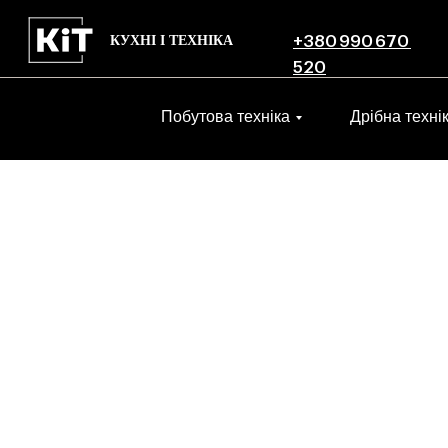
КУХНІ І ТЕХНІКА
+380 990 670
520
Побутова техніка
Дрібна техні