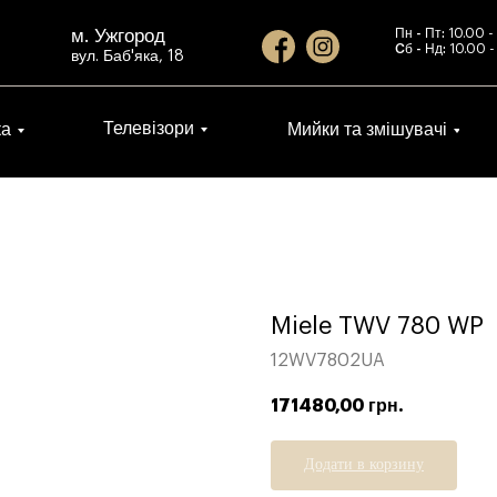
м. Ужгород
Пн - Пт:
10.00 -
Cб - Нд:
10.00 -
вул. Баб'яка, 18
Телевізори
ка
Мийки та змішувачі
Miele TWV 780 WP
12WV7802UA
171480,00
грн.
Додати в корзину