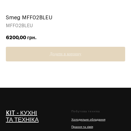
Smeg MFF02BLEU
MFF02BLEU
6200,00
грн.
Додати в корзину
Побутова техніка
KIT - КУХНІ
ТА ТЕХНІКА
Холодильне обладання
Прання та хімія