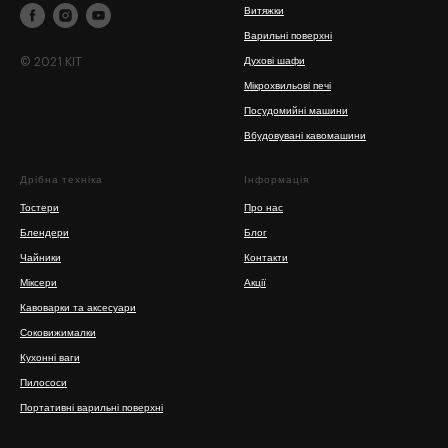
Витяжки
Варильні поверхні
© 2021 KIT
Духові шафи
Мікрохвильові печі
Посудомийні машини
Вбудовувані кавомашини
Дрібна техніка
Інформація
Тостери
Про нас
Блендери
Блог
Чайники
Контакти
Міксери
Акції
Кавоварки та аксесуари
Соковижималки
Кухонні ваги
Пилососи
Портативні варильні поверхні