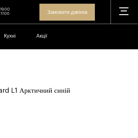
 19.00
Замовити дзвінок
 17.00
Кухні
Акції
rd L1 Арктичний синій