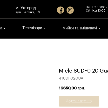
м. Ужгород
Пн - Пт:
10.00 -
Cб - Нд:
10.00 -
вул. Баб'яка, 18
Телевізори
ка
Мийки та змішувачі
Miele SUDF0 20 Gua
41UDF020UA
16650,00
грн.
Додати в корзину