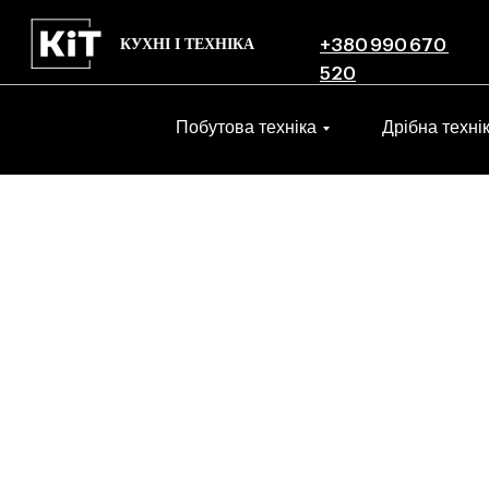
КУХНІ І ТЕХНІКА
+380 990 670
520
Побутова техніка
Дрібна техні