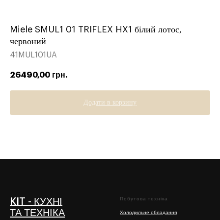
Miele SMUL1 01 TRIFLEX HX1 білий лотос,
червоний
41MUL101UA
26490,00
грн.
Додати в корзину
Побутова техніка
KIT - КУХНІ
ТА ТЕХНІКА
Холодильне обладання