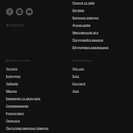
Прання та хімія
Витяжки
Варильні поверхні
© 2021 KIT
Духові шафи
Мікрохвильові печі
Посудомийні машини
Вбудовувані кавомашини
Дрібна техніка
Інформація
Тостери
Про нас
Блендери
Блог
Чайники
Контакти
Міксери
Акції
Кавоварки та аксесуари
Соковижималки
Кухонні ваги
Пилососи
Портативні варильні поверхні