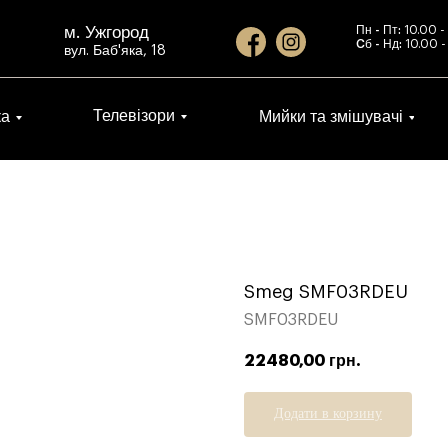
м. Ужгород
Пн - Пт:
10.00 -
Cб - Нд:
10.00 -
вул. Баб'яка, 18
Телевізори
ка
Мийки та змішувачі
Smeg SMF03RDEU
SMF03RDEU
22480,00
грн.
Додати в корзину