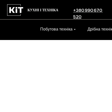
КУХНІ І ТЕХНІКА
+380 990 670
520
Побутова техніка
Дрібна техні