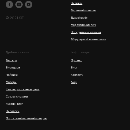
Витяжки
Варильні поверхні
© 2021 KIT
Духові шафи
Мікрохвильові печі
Посудомийні машини
Вбудовувані кавомашини
Дрібна техніка
Інформація
Тостери
Про нас
Блендери
Блог
Чайники
Контакти
Міксери
Акції
Кавоварки та аксесуари
Соковижималки
Кухонні ваги
Пилососи
Портативні варильні поверхні