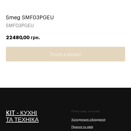
Smeg SMF03PGEU
SMF03PGEU
22480,00
грн.
Додати в корзину
Побутова техніка
KIT - КУХНІ
ТА ТЕХНІКА
Холодильне обладання
Прання та хімія