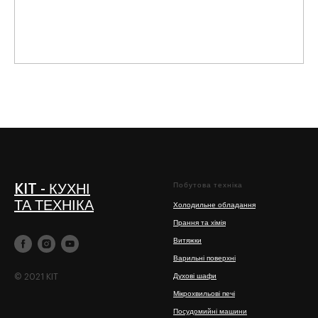
Побутова техніка
KIT - КУХНІ
ТА ТЕХНІКА
Холодильне обладання
Прання та хімія
Витяжки
Варильні поверхні
© 2021 KIT
Духові шафи
Мікрохвильові печі
Посудомийні машини