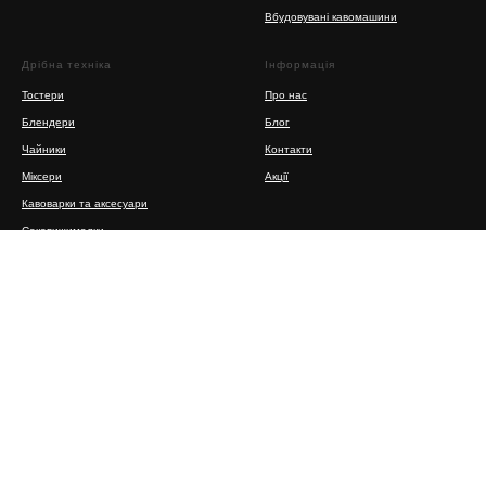
Вбудовувані кавомашини
Дрібна техніка
Інформація
Тостери
Про нас
Блендери
Блог
Чайники
Контакти
Міксери
Акції
Кавоварки та аксесуари
Соковижималки
Кухонні ваги
Пилососи
Портативні варильні поверхні