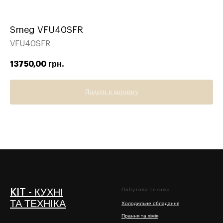
Smeg VFU40SFR
VFU40SFR
13750,00
грн.
Додати в корзину
Побутова техніка
KIT - КУХНІ
ТА ТЕХНІКА
Холодильне обладання
Прання та хімія