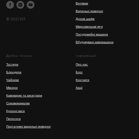
Витяжки
Варильні поверхні
© 2021 KIT
Духові шафи
Мікрохвильові печі
Посудомийні машини
Вбудовувані кавомашини
Дрібна техніка
Інформація
Тостери
Про нас
Блендери
Блог
Чайники
Контакти
Міксери
Акції
Кавоварки та аксесуари
Соковижималки
Кухонні ваги
Пилососи
Портативні варильні поверхні