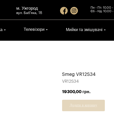
м. Ужгород
Пн - Пт:
10.00 -
Cб - Нд:
10.00 -
вул. Баб'яка, 18
Телевізори
ка
Мийки та змішувачі
Smeg VR12S34
VR12S34
19300,00
грн.
Додати в корзину