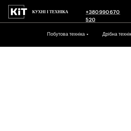
КУХНІ І ТЕХНІКА
+380 990 670
520
Побутова техніка
Дрібна техні