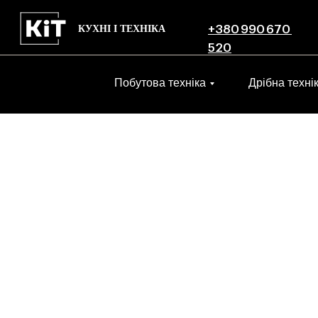
КУХНІ І ТЕХНІКА
+380 990 670
520
Побутова техніка
Дрібна техні