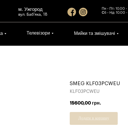
м. Ужгород
Пн - Пт:
10.00 -
Cб - Нд:
10.00 -
вул. Баб'яка, 18
Телевізори
ка
Мийки та змішувачі
SMEG KLF03PCWEU
KLF03PCWEU
15600,00
грн.
Додати в корзину