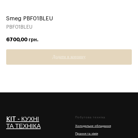
Smeg PBF01BLEU
PBF01BLEU
6700,00
грн.
Додати в корзину
Побутова техніка
KIT - КУХНІ
ТА ТЕХНІКА
Холодильне обладання
Прання та хімія