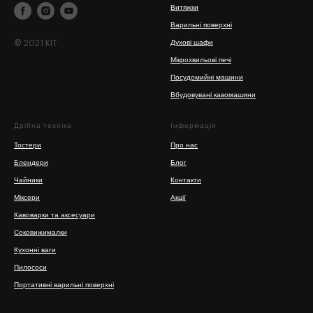
Витяжки
Варильні поверхні
© 2021 KIT
Духові шафи
Мікрохвильові печі
Посудомийні машини
Вбудовувані кавомашини
Дрібна техніка
Інформація
Тостери
Про нас
Блендери
Блог
Чайники
Контакти
Міксери
Акції
Кавоварки та аксесуари
Соковижималки
Кухонні ваги
Пилососи
Портативні варильні поверхні