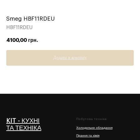
Smeg HBF11RDEU
HBF11RDEU
4100,00
грн.
Додати в корзину
Побутова техніка
KIT - КУХНІ
ТА ТЕХНІКА
Холодильне обладання
Прання та хімія