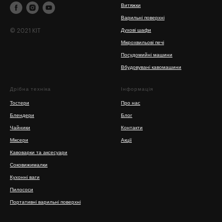
Витяжки
Варильні поверхні
© 2021 KIT
Духові шафи
Мікрохвильові печі
Посудомийні машини
Вбудовувані кавомашини
Дрібна техніка
Інформація
Тостери
Про нас
Блендери
Блог
Чайники
Контакти
Міксери
Акції
Кавоварки та аксесуари
Соковижималки
Кухонні ваги
Пилососи
Портативні варильні поверхні