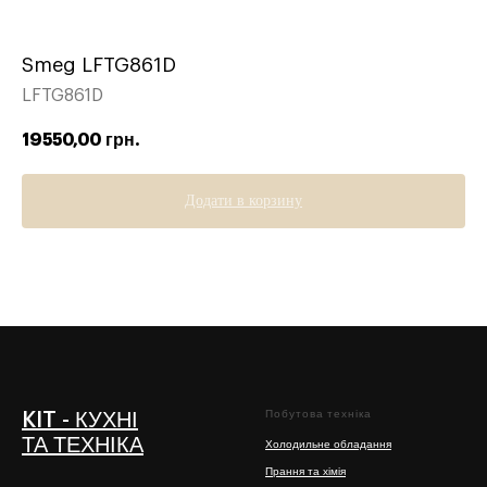
Smeg LFTG861D
LFTG861D
19550,00
грн.
Додати в корзину
Побутова техніка
KIT - КУХНІ
ТА ТЕХНІКА
Холодильне обладання
Прання та хімія