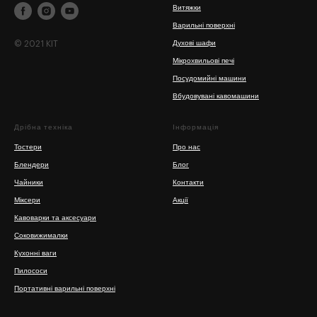
Витяжки
Варильні поверхні
© 2021 KIT
Духові шафи
Мікрохвильові печі
Посудомийні машини
Вбудовувані кавомашини
Дрібна техніка
Інформація
Тостери
Про нас
Блендери
Блог
Чайники
Контакти
Міксери
Акції
Кавоварки та аксесуари
Соковижималки
Кухонні ваги
Пилососи
Портативні варильні поверхні