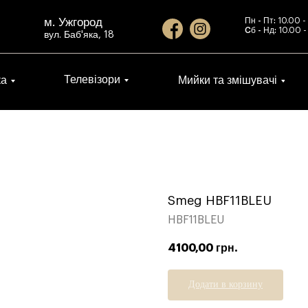
м. Ужгород
Пн - Пт:
10.00 -
Cб - Нд:
10.00 -
вул. Баб'яка, 18
Телевізори
ка
Мийки та змішувачі
Smeg HBF11BLEU
HBF11BLEU
4100,00
грн.
Додати в корзину