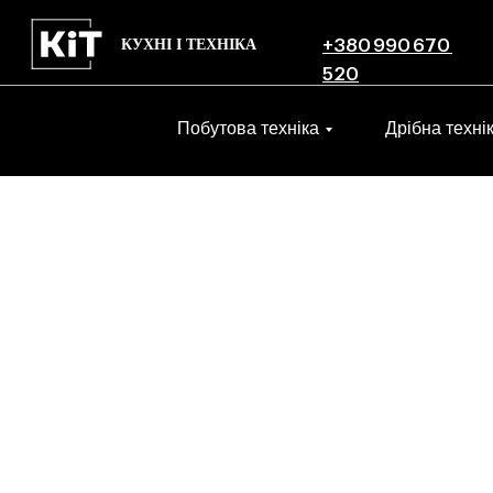
КУХНІ І ТЕХНІКА
+380 990 670
520
Побутова техніка
Дрібна техні