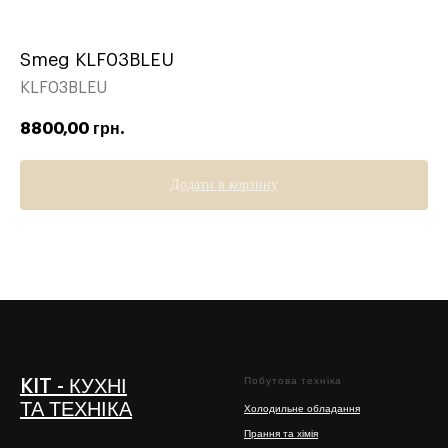
Smeg KLF03BLEU
KLF03BLEU
8800,00
грн.
Додати в корзину
Побутова техніка
KIT - КУХНІ
ТА ТЕХНІКА
Холодильне обладання
Прання та хімія