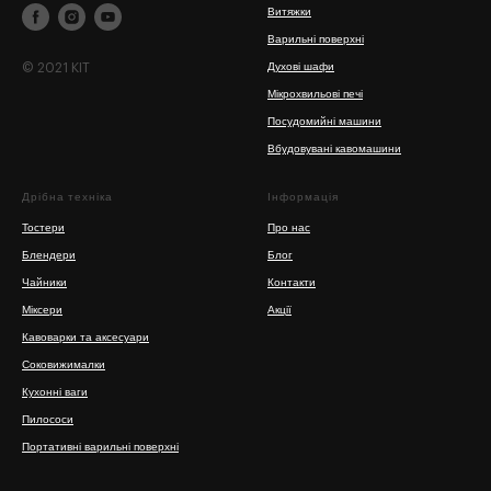
Витяжки
Варильні поверхні
© 2021 KIT
Духові шафи
Мікрохвильові печі
Посудомийні машини
Вбудовувані кавомашини
Дрібна техніка
Інформація
Тостери
Про нас
Блендери
Блог
Чайники
Контакти
Міксери
Акції
Кавоварки та аксесуари
Соковижималки
Кухонні ваги
Пилососи
Портативні варильні поверхні