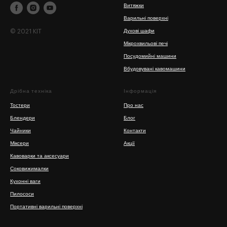
Витяжки
Варильні поверхні
© 2021 KIT
Духові шафи
Мікрохвильові печі
Посудомийні машини
Вбудовувані кавомашини
Дрібна техніка
Інформація
Тостери
Про нас
Блендери
Блог
Чайники
Контакти
Міксери
Акції
Кавоварки та аксесуари
Соковижималки
Кухонні ваги
Пилососи
Портативні варильні поверхні