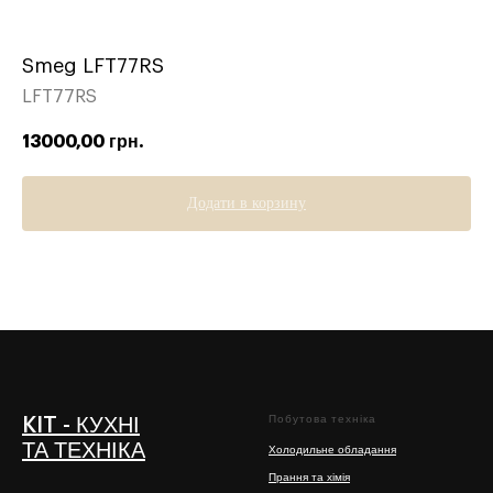
Smeg LFT77RS
LFT77RS
13000,00
грн.
Додати в корзину
Побутова техніка
KIT - КУХНІ
ТА ТЕХНІКА
Холодильне обладання
Прання та хімія