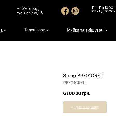
м. Ужгород
Пн - Пт:
10.00 -
Cб - Нд:
10.00 -
вул. Баб'яка, 18
Телевізори
ка
Мийки та змішувачі
Smeg PBF01CREU
PBF01CREU
6700,00
грн.
Додати в корзину