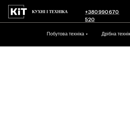
КУХНІ І ТЕХНІКА
+380 990 670
520
Побутова техніка
Дрібна техні