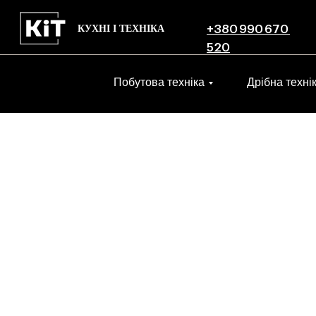
КУХНІ І ТЕХНІКА
+380 990 670
520
Побутова техніка
Дрібна техні