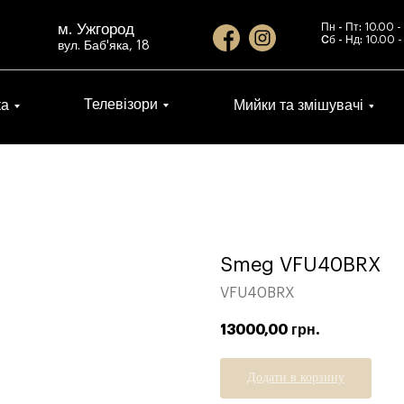
м. Ужгород
Пн - Пт:
10.00 -
Cб - Нд:
10.00 -
вул. Баб'яка, 18
Телевізори
ка
Мийки та змішувачі
Smeg VFU40BRX
VFU40BRX
13000,00
грн.
Додати в корзину