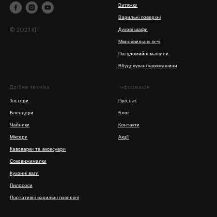
Витяжки
Варильні поверхні
© 2021 KIT
Духові шафи
Мікрохвильові печі
Посудомийні машини
Вбудовувані кавомашини
Дрібна техніка
Інформація
Тостери
Про нас
Блендери
Блог
Чайники
Контакти
Міксери
Акції
Кавоварки та аксесуари
Соковижималки
Кухонні ваги
Пилососи
Портативні варильні поверхні