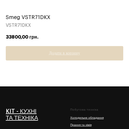
Smeg VSTR71DKX
VSTR71DKX
33800,00
грн.
Додати в корзину
Побутова техніка
KIT - КУХНІ
ТА ТЕХНІКА
Холодильне обладання
Прання та хімія