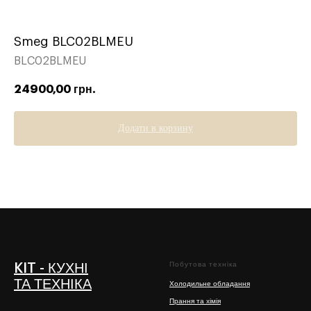
Smeg BLC02BLMEU
BLC02BLMEU
24900,00
грн.
Додати в корзину
Побутова техніка
KIT - КУХНІ
ТА ТЕХНІКА
Холодильне обладання
Прання та хімія