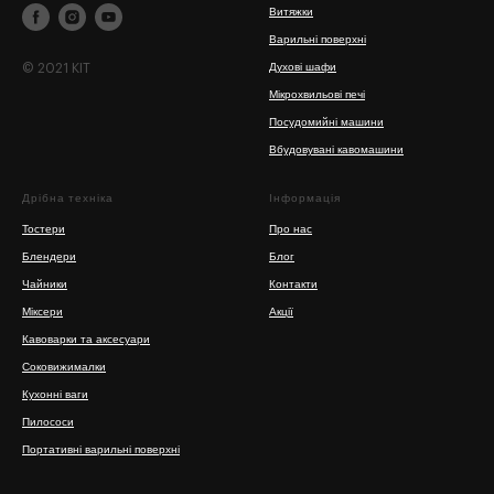
Витяжки
Варильні поверхні
© 2021 KIT
Духові шафи
Мікрохвильові печі
Посудомийні машини
Вбудовувані кавомашини
Дрібна техніка
Інформація
Тостери
Про нас
Блендери
Блог
Чайники
Контакти
Міксери
Акції
Кавоварки та аксесуари
Соковижималки
Кухонні ваги
Пилососи
Портативні варильні поверхні