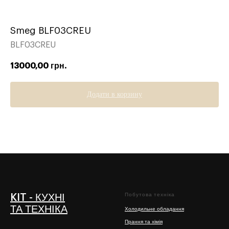
Smeg BLF03CREU
BLF03CREU
13000,00
грн.
Додати в корзину
Побутова техніка
KIT - КУХНІ
ТА ТЕХНІКА
Холодильне обладання
Прання та хімія