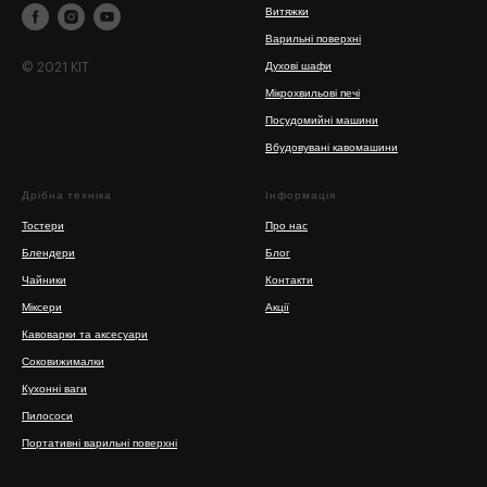
Витяжки
Варильні поверхні
© 2021 KIT
Духові шафи
Мікрохвильові печі
Посудомийні машини
Вбудовувані кавомашини
Дрібна техніка
Інформація
Тостери
Про нас
Блендери
Блог
Чайники
Контакти
Міксери
Акції
Кавоварки та аксесуари
Соковижималки
Кухонні ваги
Пилососи
Портативні варильні поверхні