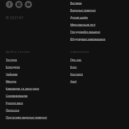
Витяжки
Варильні поверхні
© 2021 KIT
Духові шафи
Мікрохвильові печі
Посудомийні машини
Вбудовувані кавомашини
Дрібна техніка
Інформація
Тостери
Про нас
Блендери
Блог
Чайники
Контакти
Міксери
Акції
Кавоварки та аксесуари
Соковижималки
Кухонні ваги
Пилососи
Портативні варильні поверхні