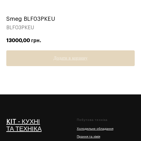
Smeg BLF03PKEU
BLF03PKEU
13000,00
грн.
Додати в корзину
Побутова техніка
KIT - КУХНІ
ТА ТЕХНІКА
Холодильне обладання
Прання та хімія